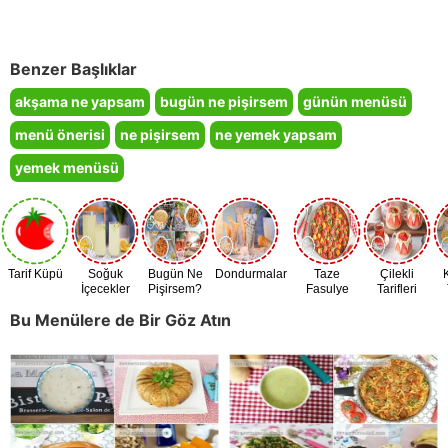
Benzer Başlıklar
akşama ne yapsam
bugün ne pişirsem
günün menüsü
menü önerisi
ne pişirsem
ne yemek yapsam
yemek menüsü
Tarif Küpü
Soğuk
Bugün Ne
Dondurmalar
Taze
Çilekli
İçecekler
Pişirsem?
Fasulye
Tarifleri
Zamanı
Bu Menülere de Bir Göz Atın