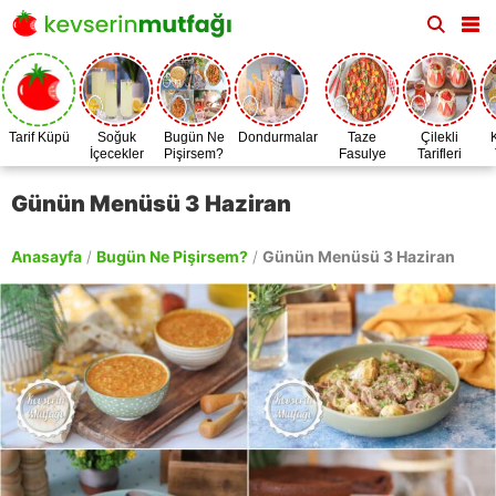
Tarif Küpü
Soğuk
Bugün Ne
Dondurmalar
Taze
Çilekli
İçecekler
Pişirsem?
Fasulye
Tarifleri
Zamanı
Günün Menüsü 3 Haziran
Anasayfa
/
Bugün Ne Pişirsem?
/
Günün Menüsü 3 Haziran