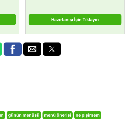
Hazırlanışı İçin Tıklayın
em
günün menüsü
menü önerisi
ne pişirsem