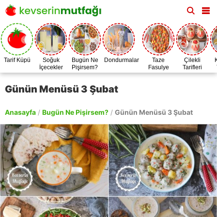
Tarif Küpü
Soğuk
Bugün Ne
Dondurmalar
Taze
Çilekli
İçecekler
Pişirsem?
Fasulye
Tarifleri
Zamanı
Günün Menüsü 3 Şubat
Anasayfa
/
Bugün Ne Pişirsem?
/
Günün Menüsü 3 Şubat