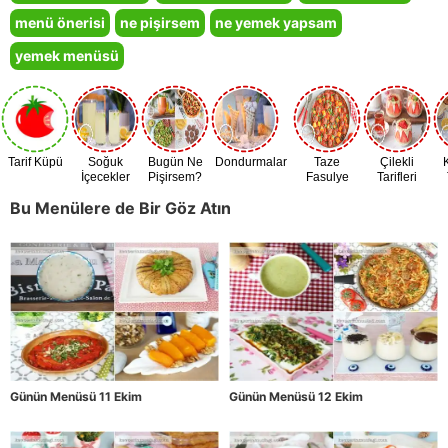
menü önerisi
ne pişirsem
ne yemek yapsam
yemek menüsü
Tarif Küpü
Soğuk
Bugün Ne
Dondurmalar
Taze
Çilekli
İçecekler
Pişirsem?
Fasulye
Tarifleri
Zamanı
Bu Menülere de Bir Göz Atın
Günün Menüsü 11 Ekim
Günün Menüsü 12 Ekim