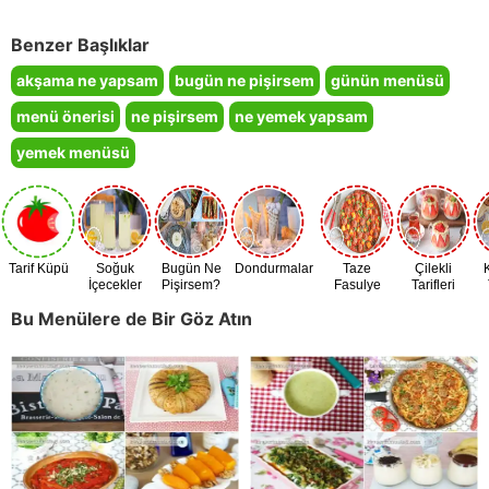
Benzer Başlıklar
akşama ne yapsam
bugün ne pişirsem
günün menüsü
menü önerisi
ne pişirsem
ne yemek yapsam
yemek menüsü
Tarif Küpü
Soğuk
Bugün Ne
Dondurmalar
Taze
Çilekli
İçecekler
Pişirsem?
Fasulye
Tarifleri
Zamanı
Bu Menülere de Bir Göz Atın