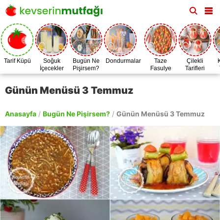
Tarif Küpü
Soğuk
Bugün Ne
Dondurmalar
Taze
Çilekli
İçecekler
Pişirsem?
Fasulye
Tarifleri
Zamanı
Günün Menüsü 3 Temmuz
Anasayfa
/
Bugün Ne Pişirsem?
/
Günün Menüsü 3 Temmuz