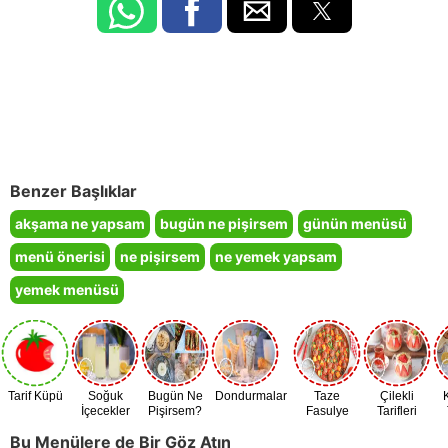
Benzer Başlıklar
akşama ne yapsam
bugün ne pişirsem
günün menüsü
menü önerisi
ne pişirsem
ne yemek yapsam
yemek menüsü
Tarif Küpü
Soğuk
Bugün Ne
Dondurmalar
Taze
Çilekli
İçecekler
Pişirsem?
Fasulye
Tarifleri
Zamanı
Bu Menülere de Bir Göz Atın