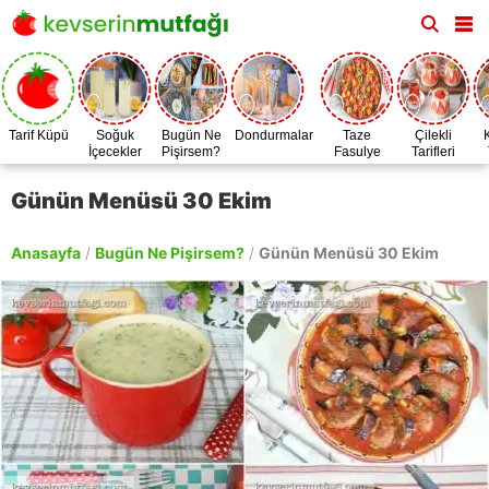
Tarif Küpü
Soğuk
Bugün Ne
Dondurmalar
Taze
Çilekli
İçecekler
Pişirsem?
Fasulye
Tarifleri
Zamanı
Günün Menüsü 30 Ekim
Anasayfa
/
Bugün Ne Pişirsem?
/
Günün Menüsü 30 Ekim