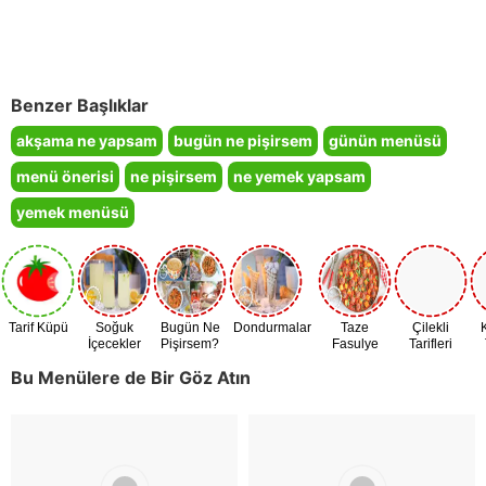
Benzer Başlıklar
akşama ne yapsam
bugün ne pişirsem
günün menüsü
menü önerisi
ne pişirsem
ne yemek yapsam
yemek menüsü
Tarif Küpü
Soğuk
Bugün Ne
Dondurmalar
Taze
Çilekli
İçecekler
Pişirsem?
Fasulye
Tarifleri
Zamanı
Bu Menülere de Bir Göz Atın