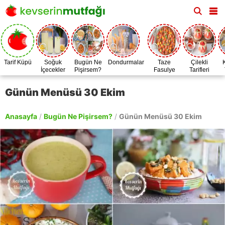
Tarif Küpü
Soğuk
Bugün Ne
Dondurmalar
Taze
Çilekli
İçecekler
Pişirsem?
Fasulye
Tarifleri
Zamanı
Günün Menüsü 30 Ekim
Anasayfa
/
Bugün Ne Pişirsem?
/
Günün Menüsü 30 Ekim