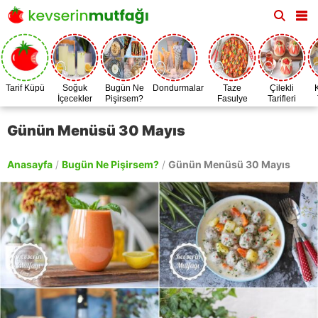
Tarif Küpü
Soğuk
Bugün Ne
Dondurmalar
Taze
Çilekli
İçecekler
Pişirsem?
Fasulye
Tarifleri
Zamanı
Günün Menüsü 30 Mayıs
Anasayfa
/
Bugün Ne Pişirsem?
/
Günün Menüsü 30 Mayıs