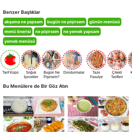
Benzer Başlıklar
akşama ne yapsam
bugün ne pişirsem
günün menüsü
menü önerisi
ne pişirsem
ne yemek yapsam
yemek menüsü
Tarif Küpü
Soğuk
Bugün Ne
Dondurmalar
Taze
Çilekli
İçecekler
Pişirsem?
Fasulye
Tarifleri
Zamanı
Bu Menülere de Bir Göz Atın