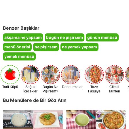
Benzer Başlıklar
akşama ne yapsam
bugün ne pişirsem
günün menüsü
menü önerisi
ne pişirsem
ne yemek yapsam
yemek menüsü
Tarif Küpü
Soğuk
Bugün Ne
Dondurmalar
Taze
Çilekli
İçecekler
Pişirsem?
Fasulye
Tarifleri
Zamanı
Bu Menülere de Bir Göz Atın