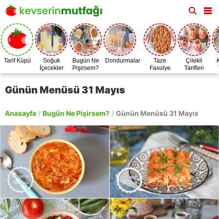
Tarif Küpü
Soğuk
Bugün Ne
Dondurmalar
Taze
Çilekli
İçecekler
Pişirsem?
Fasulye
Tarifleri
Zamanı
Günün Menüsü 31 Mayıs
Anasayfa
/
Bugün Ne Pişirsem?
/
Günün Menüsü 31 Mayıs