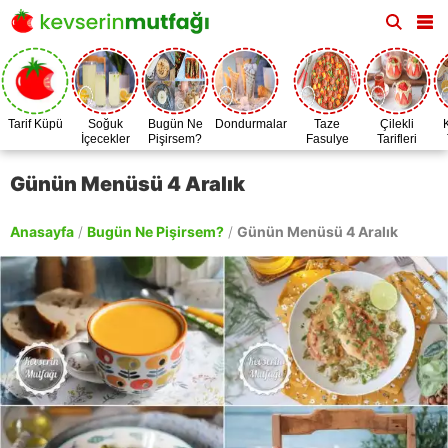
Tarif Küpü
Soğuk
Bugün Ne
Dondurmalar
Taze
Çilekli
İçecekler
Pişirsem?
Fasulye
Tarifleri
Zamanı
Günün Menüsü 4 Aralık
Anasayfa
/
Bugün Ne Pişirsem?
/
Günün Menüsü 4 Aralık