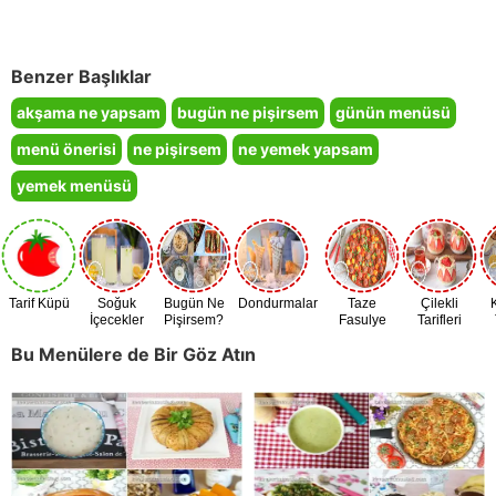
Benzer Başlıklar
akşama ne yapsam
bugün ne pişirsem
günün menüsü
menü önerisi
ne pişirsem
ne yemek yapsam
yemek menüsü
Tarif Küpü
Soğuk
Bugün Ne
Dondurmalar
Taze
Çilekli
İçecekler
Pişirsem?
Fasulye
Tarifleri
Zamanı
Bu Menülere de Bir Göz Atın