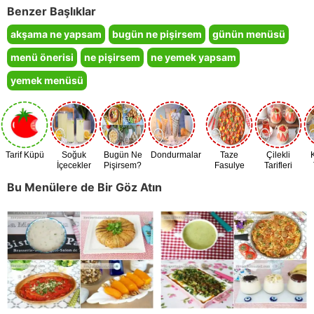
Benzer Başlıklar
akşama ne yapsam
bugün ne pişirsem
günün menüsü
menü önerisi
ne pişirsem
ne yemek yapsam
yemek menüsü
Tarif Küpü
Soğuk
Bugün Ne
Dondurmalar
Taze
Çilekli
İçecekler
Pişirsem?
Fasulye
Tarifleri
Zamanı
Bu Menülere de Bir Göz Atın