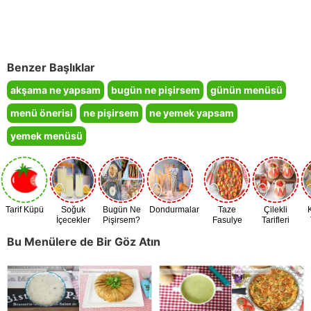
Benzer Başlıklar
akşama ne yapsam
bugün ne pişirsem
günün menüsü
menü önerisi
ne pişirsem
ne yemek yapsam
yemek menüsü
Tarif Küpü
Soğuk
Bugün Ne
Dondurmalar
Taze
Çilekli
İçecekler
Pişirsem?
Fasulye
Tarifleri
Zamanı
Bu Menülere de Bir Göz Atın