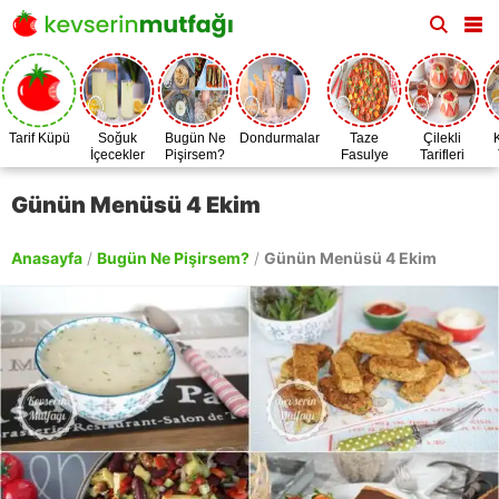
Tarif Küpü
Soğuk
Bugün Ne
Dondurmalar
Taze
Çilekli
İçecekler
Pişirsem?
Fasulye
Tarifleri
Zamanı
Günün Menüsü 4 Ekim
Anasayfa
/
Bugün Ne Pişirsem?
/
Günün Menüsü 4 Ekim