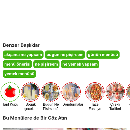
Benzer Başlıklar
akşama ne yapsam
bugün ne pişirsem
günün menüsü
menü önerisi
ne pişirsem
ne yemek yapsam
yemek menüsü
Tarif Küpü
Soğuk
Bugün Ne
Dondurmalar
Taze
Çilekli
İçecekler
Pişirsem?
Fasulye
Tarifleri
Zamanı
Bu Menülere de Bir Göz Atın