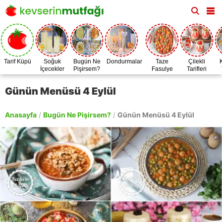
Tarif Küpü
Soğuk
Bugün Ne
Dondurmalar
Taze
Çilekli
İçecekler
Pişirsem?
Fasulye
Tarifleri
Zamanı
Günün Menüsü 4 Eylül
Anasayfa
/
Bugün Ne Pişirsem?
/
Günün Menüsü 4 Eylül