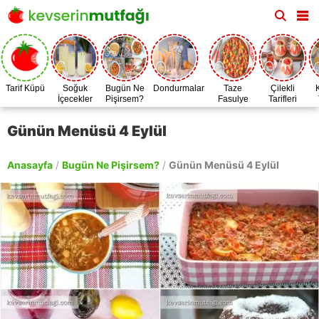
Tarif Küpü
Soğuk
Bugün Ne
Dondurmalar
Taze
Çilekli
İçecekler
Pişirsem?
Fasulye
Tarifleri
Zamanı
Günün Menüsü 4 Eylül
Anasayfa
/
Bugün Ne Pişirsem?
/
Günün Menüsü 4 Eylül