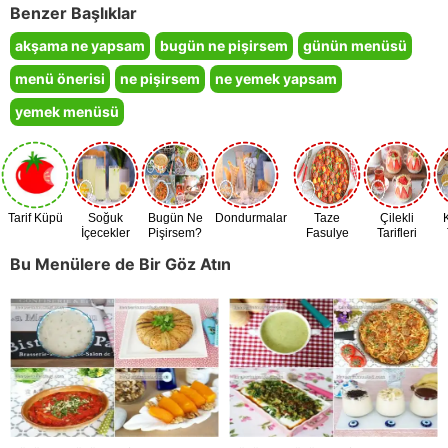
Benzer Başlıklar
akşama ne yapsam
bugün ne pişirsem
günün menüsü
menü önerisi
ne pişirsem
ne yemek yapsam
yemek menüsü
Tarif Küpü
Soğuk
Bugün Ne
Dondurmalar
Taze
Çilekli
İçecekler
Pişirsem?
Fasulye
Tarifleri
Zamanı
Bu Menülere de Bir Göz Atın