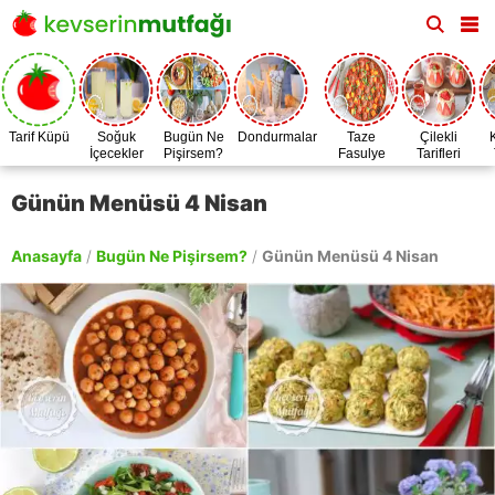
Tarif Küpü
Soğuk
Bugün Ne
Dondurmalar
Taze
Çilekli
İçecekler
Pişirsem?
Fasulye
Tarifleri
Zamanı
Günün Menüsü 4 Nisan
Anasayfa
/
Bugün Ne Pişirsem?
/
Günün Menüsü 4 Nisan