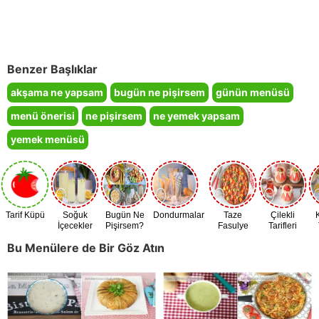
Benzer Başlıklar
akşama ne yapsam
bugün ne pişirsem
günün menüsü
menü önerisi
ne pişirsem
ne yemek yapsam
yemek menüsü
Tarif Küpü
Soğuk
Bugün Ne
Dondurmalar
Taze
Çilekli
İçecekler
Pişirsem?
Fasulye
Tarifleri
Zamanı
Bu Menülere de Bir Göz Atın