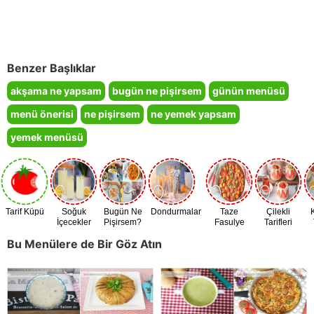
Benzer Başlıklar
akşama ne yapsam
bugün ne pişirsem
günün menüsü
menü önerisi
ne pişirsem
ne yemek yapsam
yemek menüsü
Tarif Küpü
Soğuk
Bugün Ne
Dondurmalar
Taze
Çilekli
İçecekler
Pişirsem?
Fasulye
Tarifleri
Zamanı
Bu Menülere de Bir Göz Atın