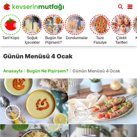
Tarif Küpü
Soğuk
Bugün Ne
Dondurmalar
Taze
Çilekli
İçecekler
Pişirsem?
Fasulye
Tarifleri
Zamanı
Günün Menüsü 4 Ocak
Anasayfa
/
Bugün Ne Pişirsem?
/
Günün Menüsü 4 Ocak