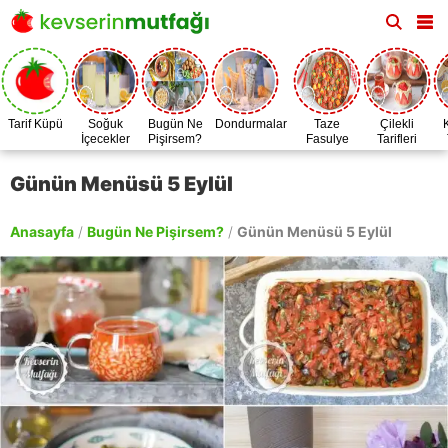
Tarif Küpü
Soğuk
Bugün Ne
Dondurmalar
Taze
Çilekli
İçecekler
Pişirsem?
Fasulye
Tarifleri
Zamanı
Günün Menüsü 5 Eylül
Anasayfa
/
Bugün Ne Pişirsem?
/
Günün Menüsü 5 Eylül