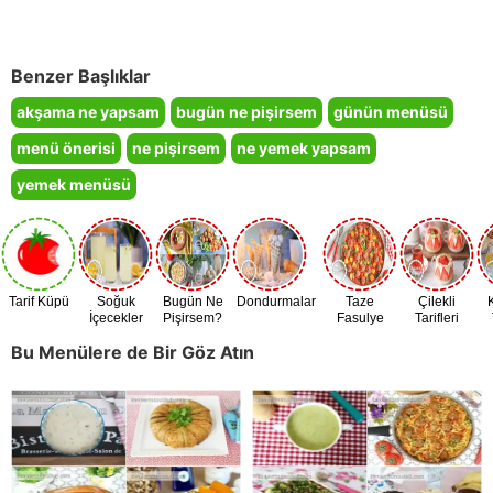
Benzer Başlıklar
akşama ne yapsam
bugün ne pişirsem
günün menüsü
menü önerisi
ne pişirsem
ne yemek yapsam
yemek menüsü
Tarif Küpü
Soğuk
Bugün Ne
Dondurmalar
Taze
Çilekli
İçecekler
Pişirsem?
Fasulye
Tarifleri
Zamanı
Bu Menülere de Bir Göz Atın