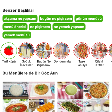
Benzer Başlıklar
akşama ne yapsam
bugün ne pişirsem
günün menüsü
menü önerisi
ne pişirsem
ne yemek yapsam
yemek menüsü
Tarif Küpü
Soğuk
Bugün Ne
Dondurmalar
Taze
Çilekli
İçecekler
Pişirsem?
Fasulye
Tarifleri
Zamanı
Bu Menülere de Bir Göz Atın