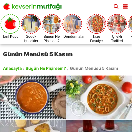
Tarif Küpü
Soğuk
Bugün Ne
Dondurmalar
Taze
Çilekli
İçecekler
Pişirsem?
Fasulye
Tarifleri
Zamanı
Günün Menüsü 5 Kasım
Anasayfa
/
Bugün Ne Pişirsem?
/
Günün Menüsü 5 Kasım