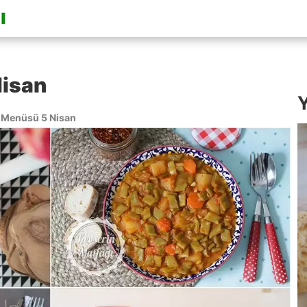
isan
Y
Menüsü 5 Nisan