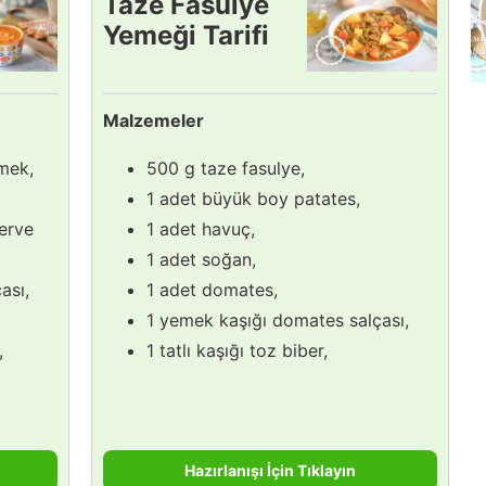
Taze Fasulye
Yemeği Tarifi
Malzemeler
imek,
500 g taze fasulye,
1 adet büyük boy patates,
erve
1 adet havuç,
1 adet soğan,
ası,
1 adet domates,
1 yemek kaşığı domates salçası,
,
1 tatlı kaşığı toz biber,
Hazırlanışı İçin Tıklayın