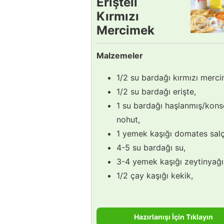
Erişteli
Kırmızı
Mercimek
Çorbası
Malzemeler
Tarifi
1/2 su bardağı kırmızı merc
1/2 su bardağı erişte,
1 su bardağı haşlanmış/kons
nohut,
1 yemek kaşığı domates salç
4-5 su bardağı su,
3-4 yemek kaşığı zeytinyağı
1/2 çay kaşığı kekik,
Hazırlanışı İçin Tıklayın