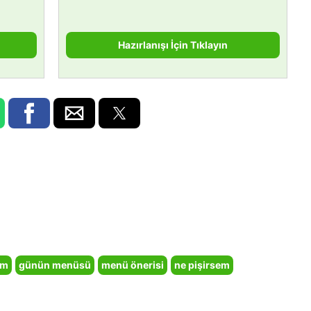
Hazırlanışı İçin Tıklayın
em
günün menüsü
menü önerisi
ne pişirsem