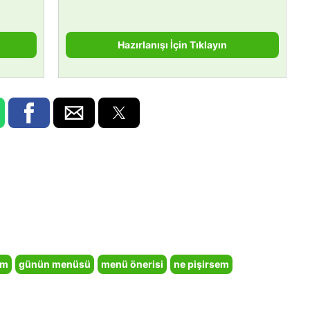
Hazırlanışı İçin Tıklayın
em
günün menüsü
menü önerisi
ne pişirsem