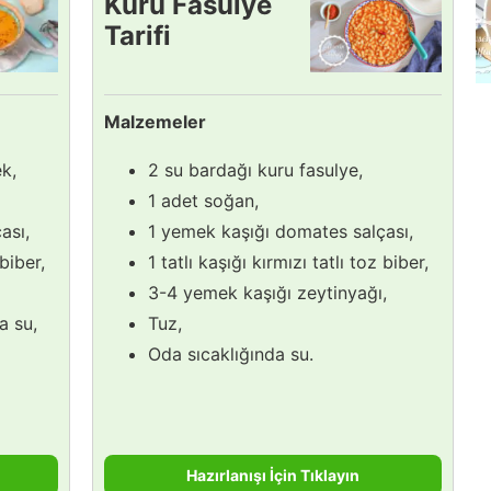
Kuru Fasulye
Tarifi
Malzemeler
k,
2 su bardağı kuru fasulye,
1 adet soğan,
ası,
1 yemek kaşığı domates salçası,
 biber,
1 tatlı kaşığı kırmızı tatlı toz biber,
3-4 yemek kaşığı zeytinyağı,
a su,
Tuz,
Oda sıcaklığında su.
Hazırlanışı İçin Tıklayın