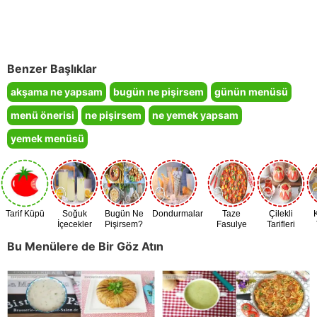
Benzer Başlıklar
akşama ne yapsam
bugün ne pişirsem
günün menüsü
menü önerisi
ne pişirsem
ne yemek yapsam
yemek menüsü
Tarif Küpü
Soğuk
Bugün Ne
Dondurmalar
Taze
Çilekli
İçecekler
Pişirsem?
Fasulye
Tarifleri
Zamanı
Bu Menülere de Bir Göz Atın