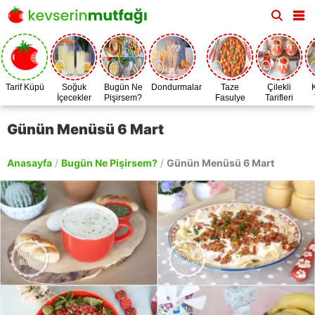
Tarif Küpü
Soğuk
Bugün Ne
Dondurmalar
Taze
Çilekli
İçecekler
Pişirsem?
Fasulye
Tarifleri
Zamanı
Günün Menüsü 6 Mart
Anasayfa
/
Bugün Ne Pişirsem?
/
Günün Menüsü 6 Mart