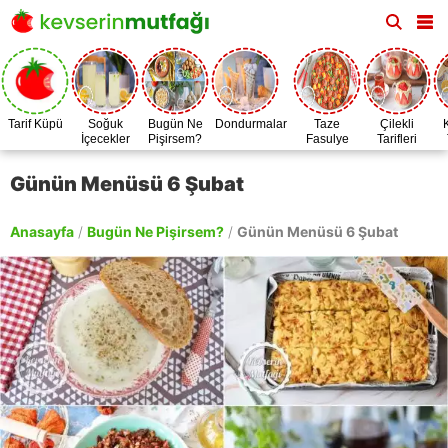
Tarif Küpü
Soğuk
Bugün Ne
Dondurmalar
Taze
Çilekli
İçecekler
Pişirsem?
Fasulye
Tarifleri
Zamanı
Günün Menüsü 6 Şubat
Anasayfa
/
Bugün Ne Pişirsem?
/
Günün Menüsü 6 Şubat