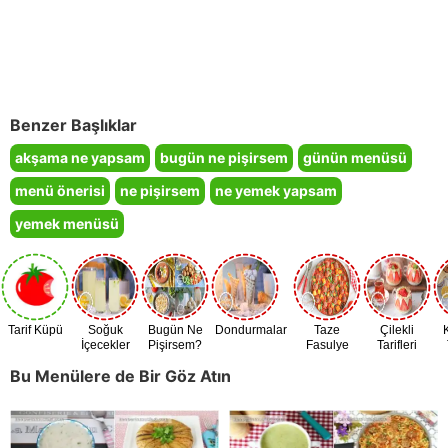
Benzer Başlıklar
akşama ne yapsam
bugün ne pişirsem
günün menüsü
menü önerisi
ne pişirsem
ne yemek yapsam
yemek menüsü
Tarif Küpü
Soğuk
Bugün Ne
Dondurmalar
Taze
Çilekli
İçecekler
Pişirsem?
Fasulye
Tarifleri
Zamanı
Bu Menülere de Bir Göz Atın