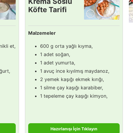
Krema Soslu
Köfte Tarifi
Malzemeler
kli et,
600 g orta yağlı kıyma,
1 adet soğan,
1 adet yumurta,
ğurt,
1 avuç ince kıyılmış maydanoz,
2 yemek kaşığı ekmek kırığı,
1 silme çay kaşığı karabiber,
1 tepeleme çay kaşığı kimyon,
Hazırlanışı İçin Tıklayın