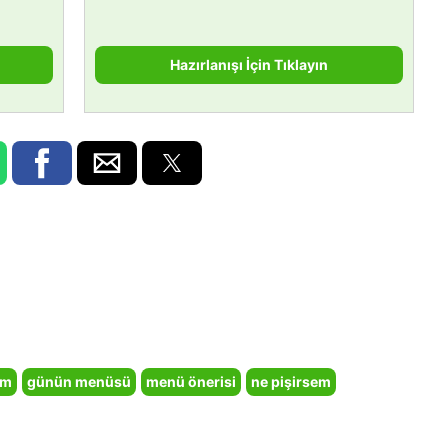
Hazırlanışı İçin Tıklayın
em
günün menüsü
menü önerisi
ne pişirsem