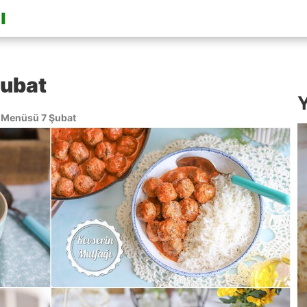
ubat
Y
Menüsü 7 Şubat