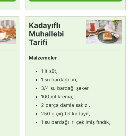
Kadayıflı
Muhallebi
Tarifi
Malzemeler
1 lt süt,
1 su bardağı un,
3/4 su bardağı şeker,
100 ml krema,
2 parça damla sakızı.
250 g çiğ tel kadayıf,
1 su bardağı iri çekilmiş fındık,