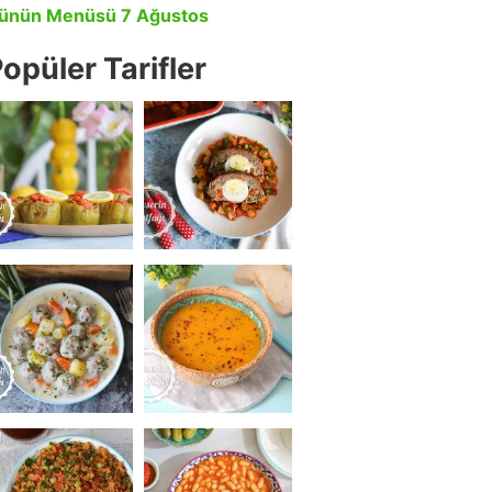
ünün Menüsü 7 Ağustos
opüler Tarifler