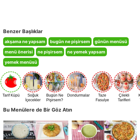
Benzer Başlıklar
akşama ne yapsam
bugün ne pişirsem
günün menüsü
menü önerisi
ne pişirsem
ne yemek yapsam
yemek menüsü
Tarif Küpü
Soğuk
Bugün Ne
Dondurmalar
Taze
Çilekli
İçecekler
Pişirsem?
Fasulye
Tarifleri
Zamanı
Bu Menülere de Bir Göz Atın