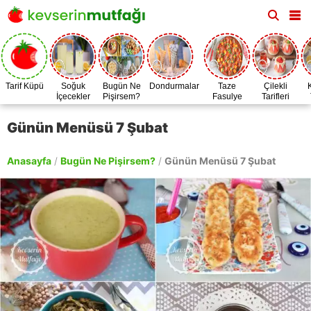
Tarif Küpü
Soğuk
Bugün Ne
Dondurmalar
Taze
Çilekli
İçecekler
Pişirsem?
Fasulye
Tarifleri
Zamanı
Günün Menüsü 7 Şubat
Anasayfa
/
Bugün Ne Pişirsem?
/
Günün Menüsü 7 Şubat