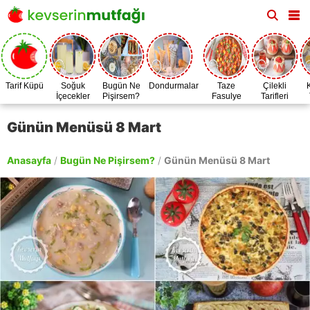
Tarif Küpü
Soğuk
Bugün Ne
Dondurmalar
Taze
Çilekli
İçecekler
Pişirsem?
Fasulye
Tarifleri
Zamanı
Günün Menüsü 8 Mart
Anasayfa
/
Bugün Ne Pişirsem?
/
Günün Menüsü 8 Mart