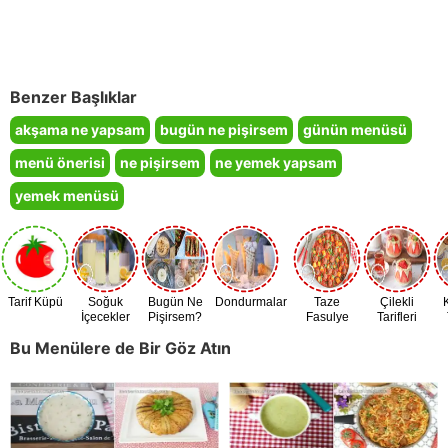
Benzer Başlıklar
akşama ne yapsam
bugün ne pişirsem
günün menüsü
menü önerisi
ne pişirsem
ne yemek yapsam
yemek menüsü
Tarif Küpü
Soğuk
Bugün Ne
Dondurmalar
Taze
Çilekli
İçecekler
Pişirsem?
Fasulye
Tarifleri
Zamanı
Bu Menülere de Bir Göz Atın