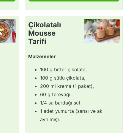
Çikolatalı
Mousse
Tarifi
Malzemeler
100 g bitter çikolata,
100 g sütlü çikolata,
200 ml krema (1 paket),
60 g tereyağı,
1/4 su bardağı süt,
1 adet yumurta (sarısı ve akı
ayrılmış).