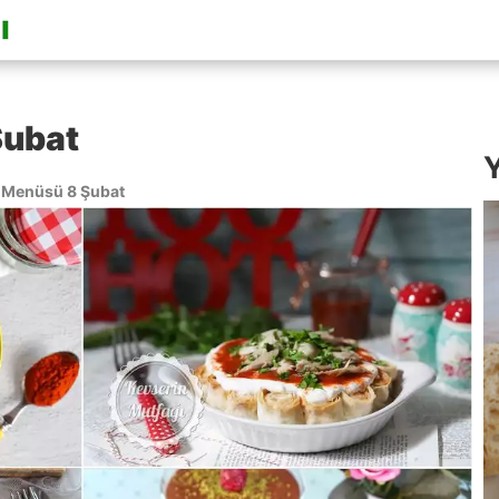
Şubat
Y
Menüsü 8 Şubat