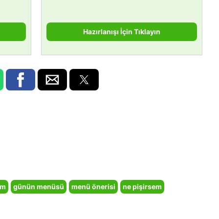
Hazırlanışı İçin Tıklayın
em
günün menüsü
menü önerisi
ne pişirsem