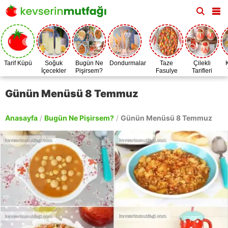
Tarif Küpü
Soğuk
Bugün Ne
Dondurmalar
Taze
Çilekli
İçecekler
Pişirsem?
Fasulye
Tarifleri
Zamanı
Günün Menüsü 8 Temmuz
Anasayfa
/
Bugün Ne Pişirsem?
/
Günün Menüsü 8 Temmuz