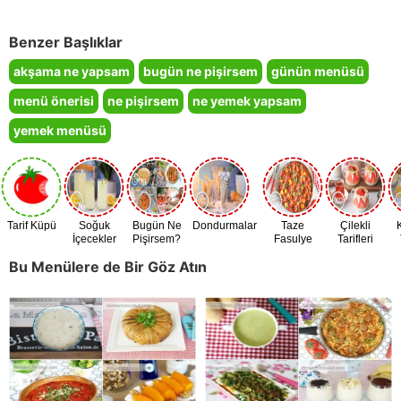
Benzer Başlıklar
akşama ne yapsam
bugün ne pişirsem
günün menüsü
menü önerisi
ne pişirsem
ne yemek yapsam
yemek menüsü
Tarif Küpü
Soğuk
Bugün Ne
Dondurmalar
Taze
Çilekli
İçecekler
Pişirsem?
Fasulye
Tarifleri
Zamanı
Bu Menülere de Bir Göz Atın