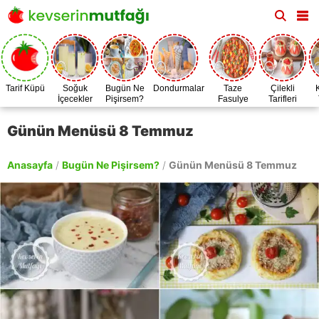
Tarif Küpü
Soğuk
Bugün Ne
Dondurmalar
Taze
Çilekli
İçecekler
Pişirsem?
Fasulye
Tarifleri
Zamanı
Günün Menüsü 8 Temmuz
Anasayfa
/
Bugün Ne Pişirsem?
/
Günün Menüsü 8 Temmuz