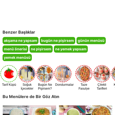
Benzer Başlıklar
akşama ne yapsam
bugün ne pişirsem
günün menüsü
menü önerisi
ne pişirsem
ne yemek yapsam
yemek menüsü
Tarif Küpü
Soğuk
Bugün Ne
Dondurmalar
Taze
Çilekli
İçecekler
Pişirsem?
Fasulye
Tarifleri
Zamanı
Bu Menülere de Bir Göz Atın