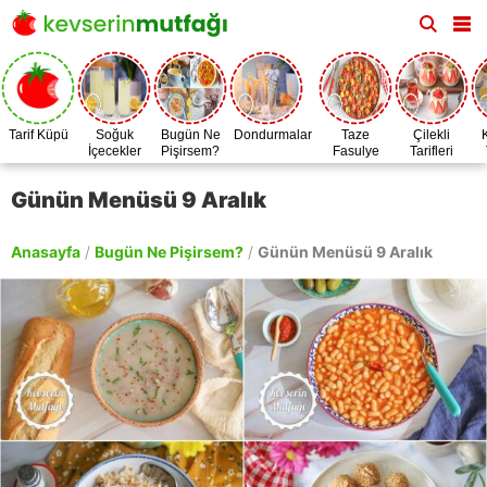
Tarif Küpü
Soğuk
Bugün Ne
Dondurmalar
Taze
Çilekli
İçecekler
Pişirsem?
Fasulye
Tarifleri
Zamanı
Günün Menüsü 9 Aralık
Anasayfa
/
Bugün Ne Pişirsem?
/
Günün Menüsü 9 Aralık