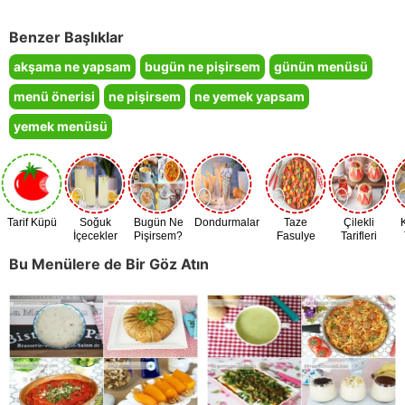
Benzer Başlıklar
akşama ne yapsam
bugün ne pişirsem
günün menüsü
menü önerisi
ne pişirsem
ne yemek yapsam
yemek menüsü
Tarif Küpü
Soğuk
Bugün Ne
Dondurmalar
Taze
Çilekli
İçecekler
Pişirsem?
Fasulye
Tarifleri
Zamanı
Bu Menülere de Bir Göz Atın