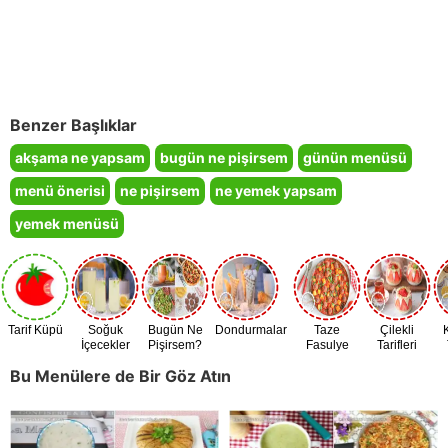
Benzer Başlıklar
akşama ne yapsam
bugün ne pişirsem
günün menüsü
menü önerisi
ne pişirsem
ne yemek yapsam
yemek menüsü
Tarif Küpü
Soğuk
Bugün Ne
Dondurmalar
Taze
Çilekli
İçecekler
Pişirsem?
Fasulye
Tarifleri
Zamanı
Bu Menülere de Bir Göz Atın