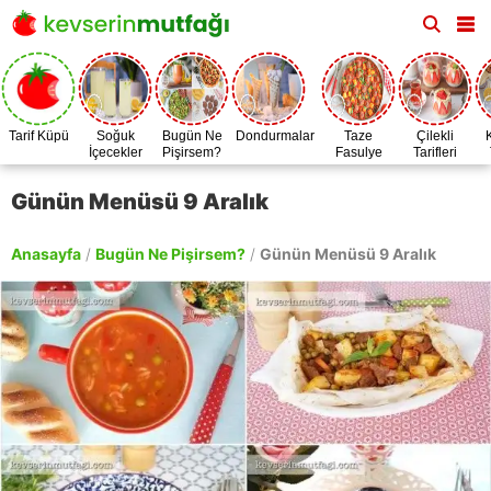
Tarif Küpü
Soğuk
Bugün Ne
Dondurmalar
Taze
Çilekli
İçecekler
Pişirsem?
Fasulye
Tarifleri
Zamanı
Günün Menüsü 9 Aralık
Anasayfa
/
Bugün Ne Pişirsem?
/
Günün Menüsü 9 Aralık