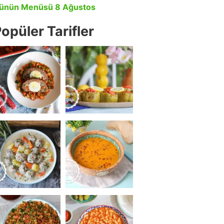
ünün Menüsü 8 Ağustos
opüler Tarifler