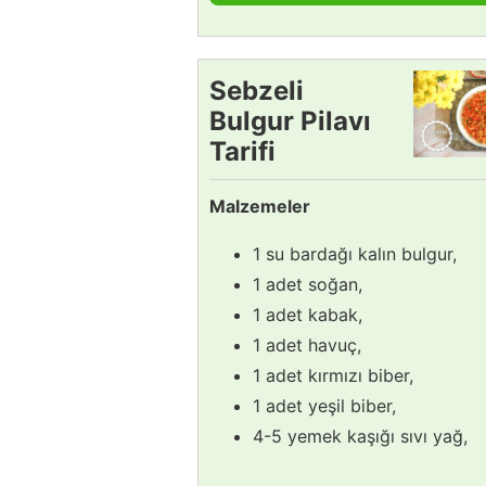
Sebzeli
Bulgur Pilavı
Tarifi
Malzemeler
1 su bardağı kalın bulgur,
1 adet soğan,
1 adet kabak,
1 adet havuç,
1 adet kırmızı biber,
1 adet yeşil biber,
4-5 yemek kaşığı sıvı yağ,