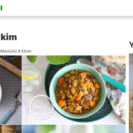
Ekim
Y
Menüsü 9 Ekim