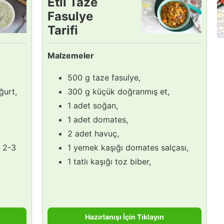
Etli Taze
Fasulye
Tarifi
Malzemeler
500 g taze fasulye,
ğurt,
300 g küçük doğranmış et,
1 adet soğan,
1 adet domates,
2 adet havuç,
a 2-3
1 yemek kaşığı domates salçası,
1 tatlı kaşığı toz biber,
Hazırlanışı İçin Tıklayın