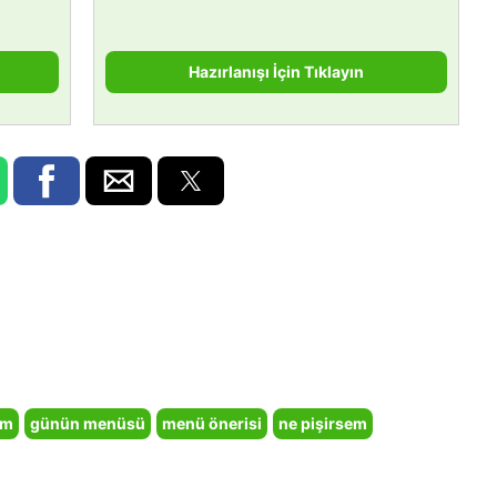
Hazırlanışı İçin Tıklayın
em
günün menüsü
menü önerisi
ne pişirsem