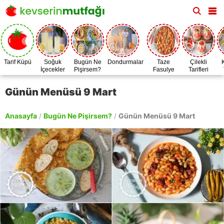
Tarif Küpü
Soğuk
Bugün Ne
Dondurmalar
Taze
Çilekli
İçecekler
Pişirsem?
Fasulye
Tarifleri
Zamanı
Günün Menüsü 9 Mart
Anasayfa
/
Bugün Ne Pişirsem?
/
Günün Menüsü 9 Mart