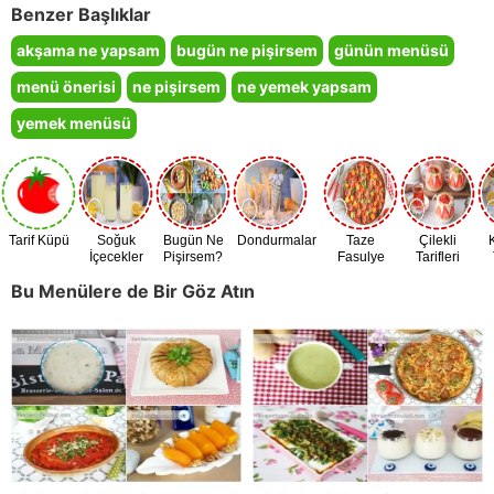
Benzer Başlıklar
akşama ne yapsam
bugün ne pişirsem
günün menüsü
menü önerisi
ne pişirsem
ne yemek yapsam
yemek menüsü
Tarif Küpü
Soğuk
Bugün Ne
Dondurmalar
Taze
Çilekli
İçecekler
Pişirsem?
Fasulye
Tarifleri
Zamanı
Bu Menülere de Bir Göz Atın