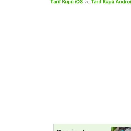
Tarif Küpü iOS
ve
Tarif Küpü Andro