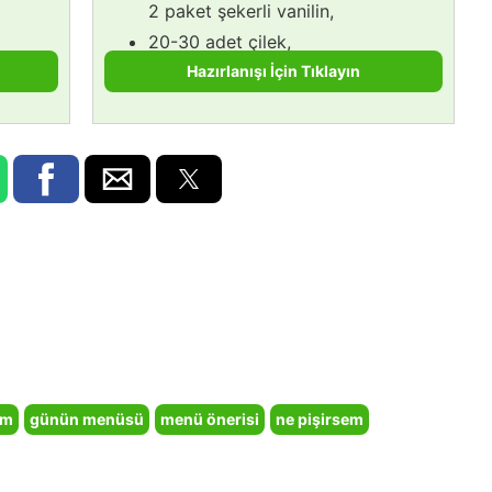
2 paket şekerli vanilin,
20-30 adet çilek,
Hazırlanışı İçin Tıklayın
em
günün menüsü
menü önerisi
ne pişirsem