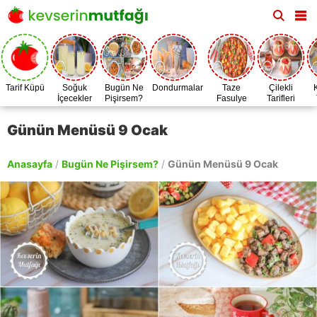
Tarif Küpü
Soğuk
Bugün Ne
Dondurmalar
Taze
Çilekli
İçecekler
Pişirsem?
Fasulye
Tarifleri
Zamanı
Günün Menüsü 9 Ocak
Anasayfa
/
Bugün Ne Pişirsem?
/
Günün Menüsü 9 Ocak