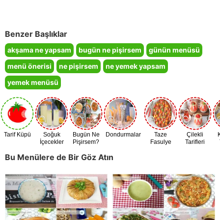
Benzer Başlıklar
akşama ne yapsam
bugün ne pişirsem
günün menüsü
menü önerisi
ne pişirsem
ne yemek yapsam
yemek menüsü
Tarif Küpü
Soğuk
Bugün Ne
Dondurmalar
Taze
Çilekli
İçecekler
Pişirsem?
Fasulye
Tarifleri
Zamanı
Bu Menülere de Bir Göz Atın