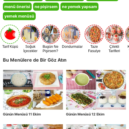
menü önerisi
ne pişirsem
ne yemek yapsam
yemek menüsü
Tarif Küpü
Soğuk
Bugün Ne
Dondurmalar
Taze
Çilekli
İçecekler
Pişirsem?
Fasulye
Tarifleri
Zamanı
Bu Menülere de Bir Göz Atın
Günün Menüsü 11 Ekim
Günün Menüsü 12 Ekim