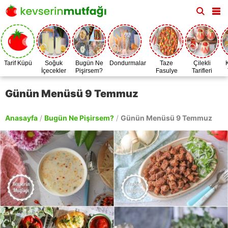
Tarif Küpü
Soğuk
Bugün Ne
Dondurmalar
Taze
Çilekli
İçecekler
Pişirsem?
Fasulye
Tarifleri
Zamanı
Günün Menüsü 9 Temmuz
Anasayfa
/
Bugün Ne Pişirsem?
/
Günün Menüsü 9 Temmuz