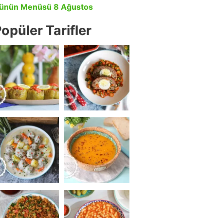
ünün Menüsü 8 Ağustos
opüler Tarifler