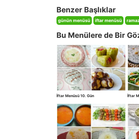
Benzer Başlıklar
günün menüsü
iftar menüsü
rama
Bu Menülere de Bir Gö
İftar Menüsü 10. Gün
İftar 