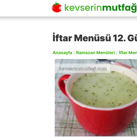
İftar Menüsü 12. G
Anasayfa
/
Ramazan Menüleri
/
İftar Me