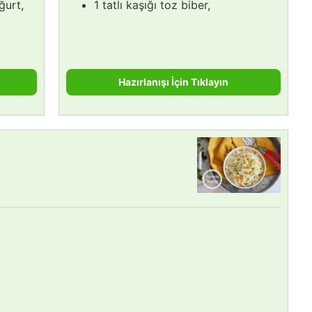
ğurt,
1 tatlı kaşığı toz biber,
Hazırlanışı İçin Tıklayın