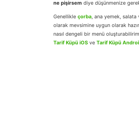
ne pişirsem
diye düşünmenize gerek
Genellikle
çorba
, ana yemek, salata 
olarak mevsimine uygun olarak hazır
nasıl dengeli bir menü oluşturabiliri
Tarif Küpü iOS
ve
Tarif Küpü Andro