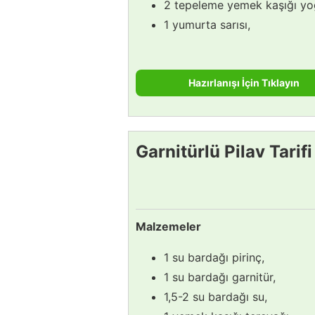
2 tepeleme yemek kaşığı yo
1 yumurta sarısı,
Hazırlanışı İçin Tıklayın
Garnitürlü Pilav Tarifi
Malzemeler
1 su bardağı pirinç,
1 su bardağı garnitür,
1,5-2 su bardağı su,