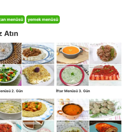
zan menüsü
yemek menüsü
z Atın
Menüsü 2. Gün
İftar Menüsü 3. Gün