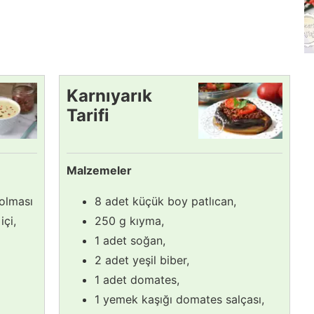
Karnıyarık
Tarifi
Malzemeler
olması
8 adet küçük boy patlıcan,
çi,
250 g kıyma,
1 adet soğan,
2 adet yeşil biber,
1 adet domates,
1 yemek kaşığı domates salçası,