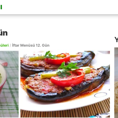
ün
Y
nüleri
/
İftar Menüsü 12. Gün