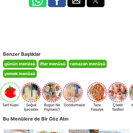
Benzer Başlıklar
günün menüsü
iftar menüsü
ramazan menüsü
yemek menüsü
Tarif Küpü
Soğuk
Bugün Ne
Dondurmalar
Taze
Çilekli
İçecekler
Pişirsem?
Fasulye
Tarifleri
Zamanı
Bu Menülere de Bir Göz Atın