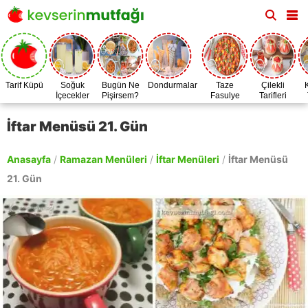
Tarif Küpü
Soğuk
Bugün Ne
Dondurmalar
Taze
Çilekli
İçecekler
Pişirsem?
Fasulye
Tarifleri
Zamanı
İftar Menüsü 21. Gün
Anasayfa
/
Ramazan Menüleri
/
İftar Menüleri
/
İftar Menüsü
21. Gün