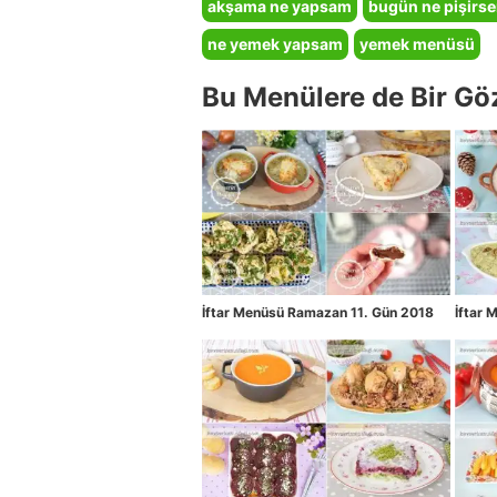
akşama ne yapsam
bugün ne pişirs
ne yemek yapsam
yemek menüsü
Bu Menülere de Bir Gö
İftar Menüsü Ramazan 11. Gün 2018
İftar