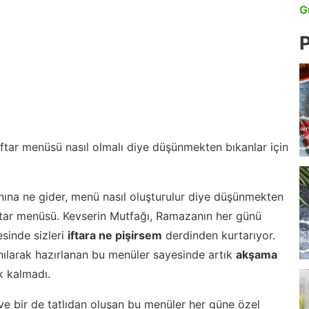
G
P
 iftar menüsü nasıl olmalı diye düşünmekten bıkanlar için
nına ne gider, menü nasıl oluşturulur diye düşünmekten
iftar menüsü. Kevserin Mutfağı, Ramazanın her günü
esinde sizleri
iftara ne pişirsem
derdinden kurtarıyor.
nılarak hazırlanan bu menüler sayesinde artık
akşama
 kalmadı.
ve bir de tatlıdan oluşan bu menüler her güne özel