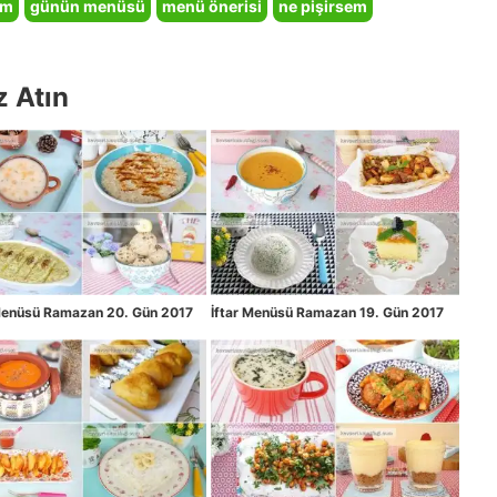
em
günün menüsü
menü önerisi
ne pişirsem
z Atın
 Menüsü Ramazan 20. Gün 2017
İftar Menüsü Ramazan 19. Gün 2017