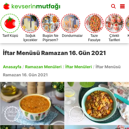
Tarif Küpü
Soğuk
Bugün Ne
Dondurmalar
Taze
Çilekli
İçecekler
Pişirsem?
Fasulye
Tarifleri
Zamanı
İftar Menüsü Ramazan 16. Gün 2021
Anasayfa
/
Ramazan Menüleri
/
İftar Menüleri
/
İftar Menüsü
Ramazan 16. Gün 2021