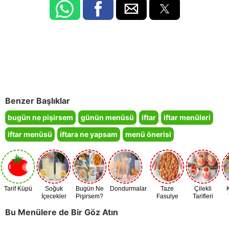
Benzer Başlıklar
bugün ne pişirsem
günün menüsü
iftar
iftar menüleri
iftar menüsü
iftara ne yapsam
menü önerisi
Tarif Küpü
Soğuk
Bugün Ne
Dondurmalar
Taze
Çilekli
İçecekler
Pişirsem?
Fasulye
Tarifleri
Zamanı
Bu Menülere de Bir Göz Atın