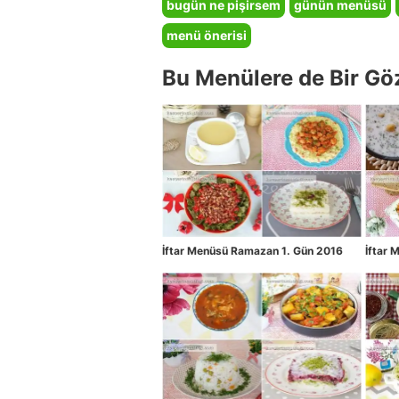
bugün ne pişirsem
günün menüsü
menü önerisi
Bu Menülere de Bir Gö
İftar Menüsü Ramazan 1. Gün 2016
İftar