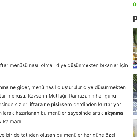
G
P
 iftar menüsü nasıl olmalı diye düşünmekten bıkanlar için
nına ne gider, menü nasıl oluşturulur diye düşünmekten
iftar menüsü. Kevserin Mutfağı, Ramazanın her günü
esinde sizleri
iftara ne pişirsem
derdinden kurtarıyor.
nılarak hazırlanan bu menüler sayesinde artık
akşama
 kalmadı.
ve bir de tatlıdan oluşan bu menüler her güne özel