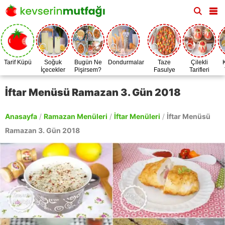
Tarif Küpü
Soğuk
Bugün Ne
Dondurmalar
Taze
Çilekli
İçecekler
Pişirsem?
Fasulye
Tarifleri
Zamanı
İftar Menüsü Ramazan 3. Gün 2018
Anasayfa
/
Ramazan Menüleri
/
İftar Menüleri
/
İftar Menüsü
Ramazan 3. Gün 2018