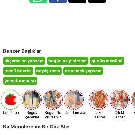
Benzer Başlıklar
akşama ne yapsam
bugün ne pişirsem
günün menüsü
menü önerisi
ne pişirsem
ne yemek yapsam
yemek menüsü
Tarif Küpü
Soğuk
Bugün Ne
Dondurmalar
Taze
Çilekli
İçecekler
Pişirsem?
Fasulye
Tarifleri
Zamanı
Bu Menülere de Bir Göz Atın