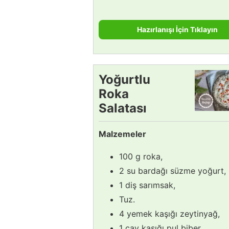
Hazırlanışı İçin Tıklayın
Yoğurtlu
Roka
Salatası
Tarifi
Malzemeler
100 g roka,
2 su bardağı süzme yoğurt,
1 diş sarımsak,
Tuz.
4 yemek kaşığı zeytinyağ,
1 çay kaşığı pul biber.