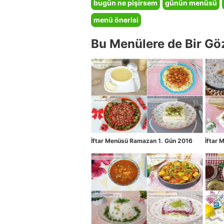
bugün ne pişirsem
günün menüsü
menü önerisi
Bu Menülere de Bir Gö
İftar Menüsü Ramazan 1. Gün 2016
İftar