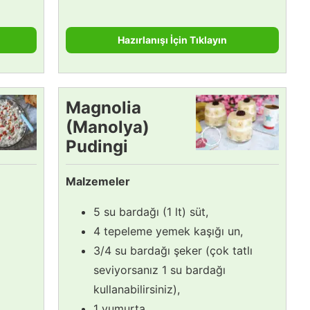
Hazırlanışı İçin Tıklayın
Magnolia
(Manolya)
Pudingi
Malzemeler
5 su bardağı (1 lt) süt,
4 tepeleme yemek kaşığı un,
3/4 su bardağı şeker (çok tatlı
seviyorsanız 1 su bardağı
kullanabilirsiniz),
1 yumurta,