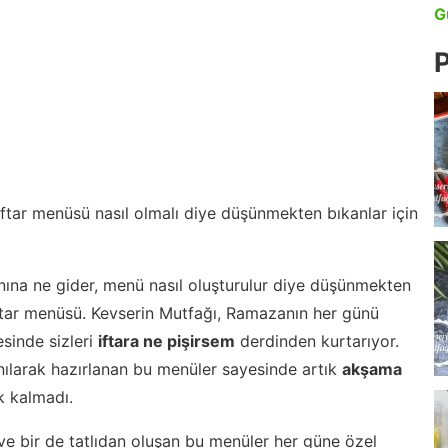
G
P
 iftar menüsü nasıl olmalı diye düşünmekten bıkanlar için
nına ne gider, menü nasıl oluşturulur diye düşünmekten
iftar menüsü. Kevserin Mutfağı, Ramazanın her günü
esinde sizleri
iftara ne pişirsem
derdinden kurtarıyor.
nılarak hazırlanan bu menüler sayesinde artık
akşama
 kalmadı.
ve bir de tatlıdan oluşan bu menüler her güne özel