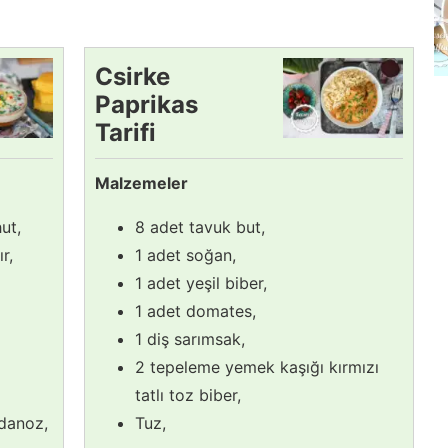
Csirke
Paprikas
Tarifi
Malzemeler
ut,
8 adet tavuk but,
r,
1 adet soğan,
1 adet yeşil biber,
1 adet domates,
1 diş sarımsak,
2 tepeleme yemek kaşığı kırmızı
tatlı toz biber,
ydanoz,
Tuz,