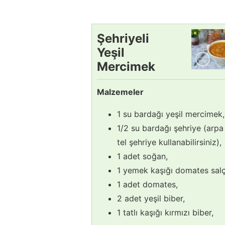
Şehriyeli
Yeşil
Mercimek
Çorbası
Malzemeler
Tarifi
1 su bardağı yeşil mercimek,
1/2 su bardağı şehriye (arpa
tel şehriye kullanabilirsiniz),
1 adet soğan,
1 yemek kaşığı domates salç
1 adet domates,
2 adet yeşil biber,
1 tatlı kaşığı kırmızı biber,