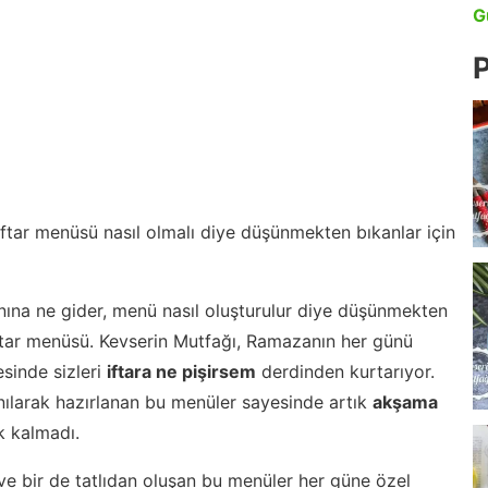
G
P
 iftar menüsü nasıl olmalı diye düşünmekten bıkanlar için
nına ne gider, menü nasıl oluşturulur diye düşünmekten
iftar menüsü. Kevserin Mutfağı, Ramazanın her günü
esinde sizleri
iftara ne pişirsem
derdinden kurtarıyor.
nılarak hazırlanan bu menüler sayesinde artık
akşama
 kalmadı.
ve bir de tatlıdan oluşan bu menüler her güne özel