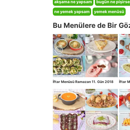
akşama ne yapsam
bugün ne pişirs
ne yemek yapsam
yemek menüsü
Bu Menülere de Bir Gö
İftar Menüsü Ramazan 11. Gün 2018
İftar