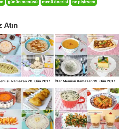
em
günün menüsü
menü önerisi
ne pişirsem
z Atın
 Menüsü Ramazan 20. Gün 2017
İftar Menüsü Ramazan 19. Gün 2017