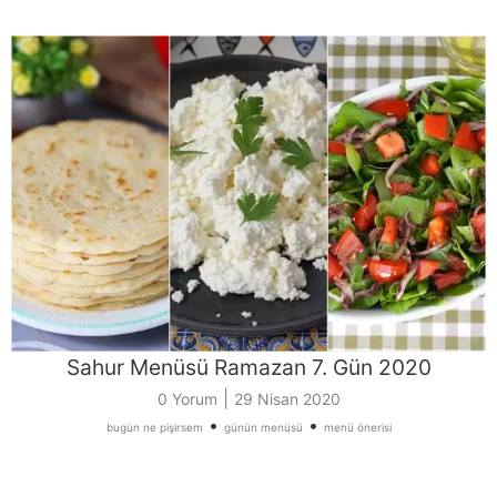
Sahur Menüsü Ramazan 7. Gün 2020
|
0 Yorum
29 Nisan 2020
•
•
bugün ne pişirsem
günün menüsü
menü önerisi