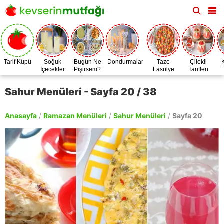
Tarif Küpü
Soğuk
Bugün Ne
Dondurmalar
Taze
Çilekli
İçecekler
Pişirsem?
Fasulye
Tarifleri
Zamanı
Sahur Menüleri - Sayfa 20 / 38
Anasayfa
/
Ramazan Menüleri
/
Sahur Menüleri
/
Sayfa 20