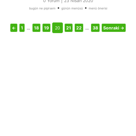
|
0 Yorum
23 Nisan 2020
•
•
bugün ne pişirsem
günün menüsü
menü önerisi
←
1
…
18
19
20
21
22
…
38
Sonraki →