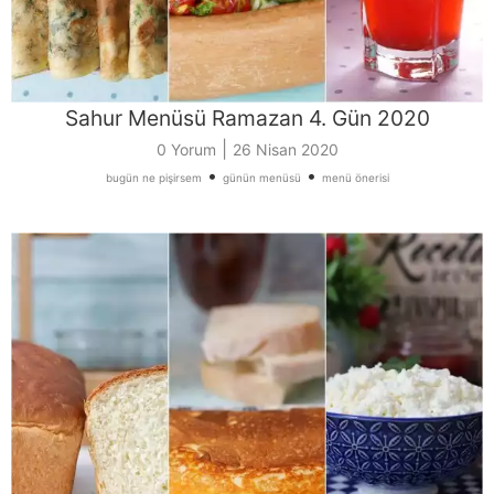
Sahur Menüsü Ramazan 4. Gün 2020
|
0 Yorum
26 Nisan 2020
•
•
bugün ne pişirsem
günün menüsü
menü önerisi