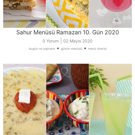
Sahur Menüsü Ramazan 10. Gün 2020
|
0 Yorum
02 Mayıs 2020
•
•
bugün ne pişirsem
günün menüsü
menü önerisi