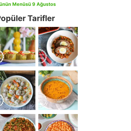
ünün Menüsü 9 Ağustos
opüler Tarifler