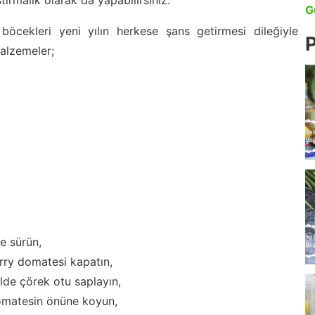
ırmalık olarak da yapabilirsiniz.
G
cekleri yeni yılın herkese şans getirmesi dileğiyle
P
malzemeler;
e sürün,
rry domatesi kapatın,
lde çörek otu saplayın,
 domatesin önüne koyun,