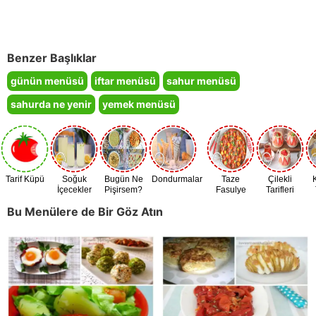
Benzer Başlıklar
günün menüsü
iftar menüsü
sahur menüsü
sahurda ne yenir
yemek menüsü
Tarif Küpü
Soğuk
Bugün Ne
Dondurmalar
Taze
Çilekli
İçecekler
Pişirsem?
Fasulye
Tarifleri
Zamanı
Bu Menülere de Bir Göz Atın