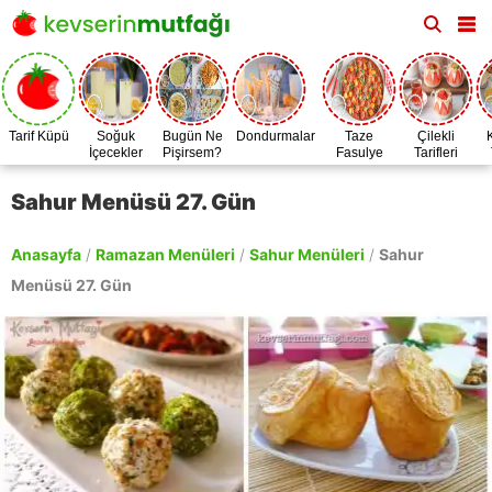
Tarif Küpü
Soğuk
Bugün Ne
Dondurmalar
Taze
Çilekli
İçecekler
Pişirsem?
Fasulye
Tarifleri
Zamanı
Sahur Menüsü 27. Gün
Anasayfa
/
Ramazan Menüleri
/
Sahur Menüleri
/
Sahur
Menüsü 27. Gün