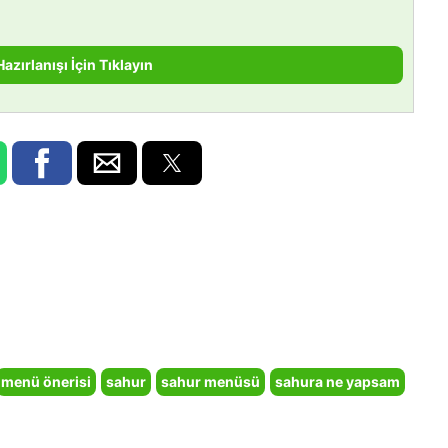
Hazırlanışı İçin Tıklayın
menü önerisi
sahur
sahur menüsü
sahura ne yapsam