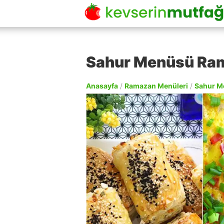
Sahur Menüsü Ram
Anasayfa
/
Ramazan Menüleri
/
Sahur M