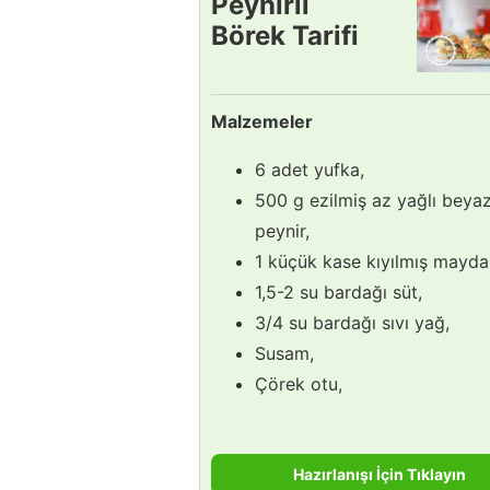
Peynirli
Börek Tarifi
Malzemeler
6 adet yufka,
500 g ezilmiş az yağlı beya
peynir,
1 küçük kase kıyılmış mayda
1,5-2 su bardağı süt,
3/4 su bardağı sıvı yağ,
Susam,
Çörek otu,
Hazırlanışı İçin Tıklayın