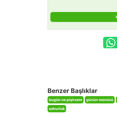
Benzer Başlıklar
bugün ne pişirsem
günün menüsü
sahurluk