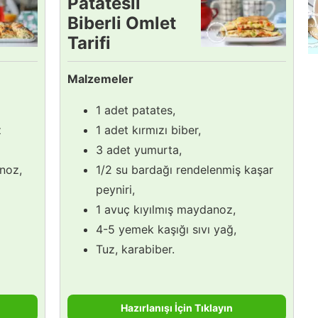
Patatesli
Biberli Omlet
Tarifi
Malzemeler
1 adet patates,
z
1 adet kırmızı biber,
3 adet yumurta,
noz,
1/2 su bardağı rendelenmiş kaşar
peyniri,
1 avuç kıyılmış maydanoz,
4-5 yemek kaşığı sıvı yağ,
Tuz, karabiber.
Hazırlanışı İçin Tıklayın