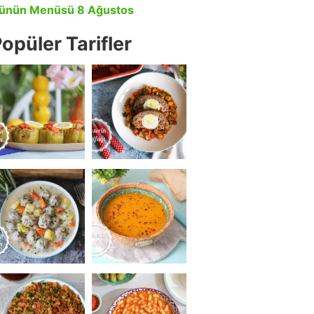
ünün Menüsü 8 Ağustos
opüler Tarifler