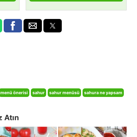
menü önerisi
sahur
sahur menüsü
sahura ne yapsam
z Atın