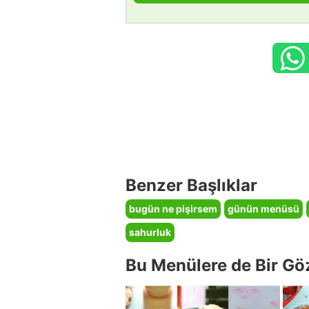
Benzer Başlıklar
bugün ne pişirsem
günün menüsü
sahurluk
Bu Menülere de Bir Gö