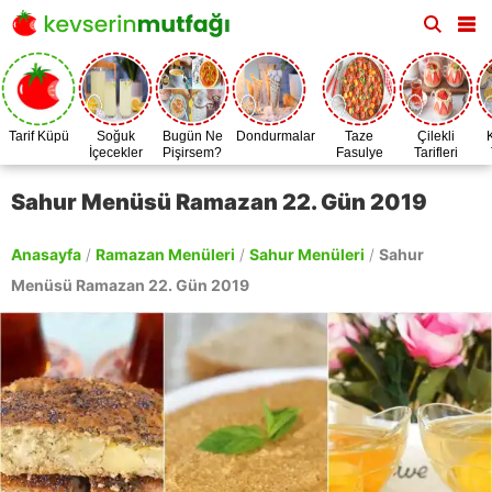
Tarif Küpü
Soğuk
Bugün Ne
Dondurmalar
Taze
Çilekli
İçecekler
Pişirsem?
Fasulye
Tarifleri
Zamanı
Sahur Menüsü Ramazan 22. Gün 2019
Anasayfa
/
Ramazan Menüleri
/
Sahur Menüleri
/
Sahur
Menüsü Ramazan 22. Gün 2019