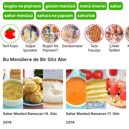
bugün ne pişirsem
günün menüsü
menü önerisi
sahur
sahur menüsü
sahura ne yapsam
sahurluk
Tarif Küpü
Soğuk
Bugün Ne
Dondurmalar
Taze
Çilekli
İçecekler
Pişirsem?
Fasulye
Tarifleri
Zamanı
Bu Menülere de Bir Göz Atın
Sahur Menüsü Ramazan 14. Gün
Sahur Menüsü Ramazan 17. Gün
2019
2019