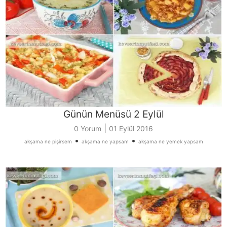
Günün Menüsü 2 Eylül
|
0 Yorum
01 Eylül 2016
•
•
akşama ne pişirsem
akşama ne yapsam
akşama ne yemek yapsam