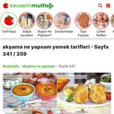
Tarif Küpü
Soğuk
Bugün Ne
Dondurmalar
Taze
Çilekli
İçecekler
Pişirsem?
Fasulye
Tarifleri
Zamanı
akşama ne yapsam yemek tarifleri - Sayfa
341 / 359
Anasayfa
/
akşama ne yapsam
/
Sayfa 341