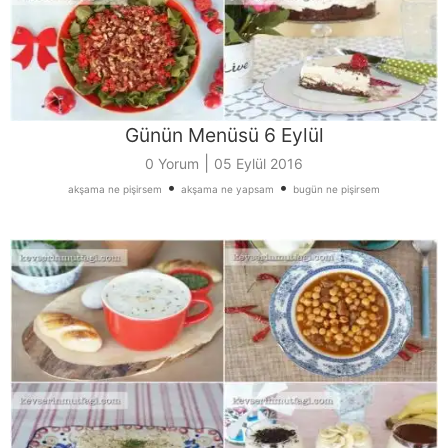
Günün Menüsü 6 Eylül
|
0 Yorum
05 Eylül 2016
•
•
akşama ne pişirsem
akşama ne yapsam
bugün ne pişirsem