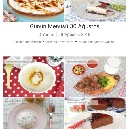
Günün Menüsü 30 Ağustos
|
0 Yorum
29 Ağustos 2016
•
•
akşama ne pişirsem
akşama ne yapsam
akşama ne yemek yapsam