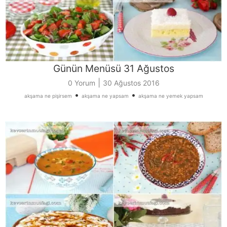
Günün Menüsü 31 Ağustos
|
0 Yorum
30 Ağustos 2016
•
•
akşama ne pişirsem
akşama ne yapsam
akşama ne yemek yapsam