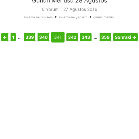
Günün Menüsü 28 Ağustos
|
0 Yorum
27 Ağustos 2016
•
•
akşama ne pişirsem
akşama ne yapsam
günün menüsü
←
1
…
339
340
341
342
343
…
359
Sonraki →