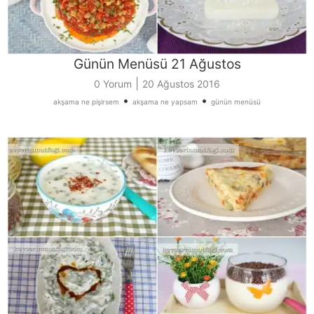
Günün Menüsü 21 Ağustos
|
0 Yorum
20 Ağustos 2016
•
•
akşama ne pişirsem
akşama ne yapsam
günün menüsü