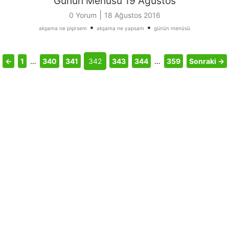
Günün Menüsü 19 Ağustos
|
0 Yorum
18 Ağustos 2016
•
•
akşama ne pişirsem
akşama ne yapsam
günün menüsü
←
1
…
340
341
342
343
344
…
359
Sonraki →