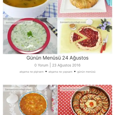
Günün Menüsü 24 Ağustos
|
0 Yorum
23 Ağustos 2016
•
•
akşama ne pişirsem
akşama ne yapsam
günün menüsü