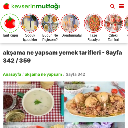
Tarif Küpü
Soğuk
Bugün Ne
Dondurmalar
Taze
Çilekli
İçecekler
Pişirsem?
Fasulye
Tarifleri
Zamanı
akşama ne yapsam yemek tarifleri - Sayfa
342 / 359
Anasayfa
/
akşama ne yapsam
/
Sayfa 342