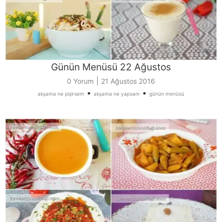
Günün Menüsü 22 Ağustos
|
0 Yorum
21 Ağustos 2016
•
•
akşama ne pişirsem
akşama ne yapsam
günün menüsü